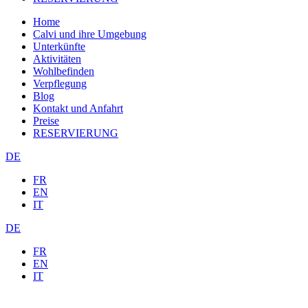
Home
Calvi und ihre Umgebung
Unterkünfte
Aktivitäten
Wohlbefinden
Verpflegung
Blog
Kontakt und Anfahrt
Preise
RESERVIERUNG
DE
FR
EN
IT
DE
FR
EN
IT