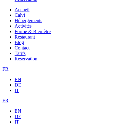
Accueil
Calvi
Hébergements
Activités
Forme & Bien-être
Restaurant
Blog
Contact
Tarifs
Reservation
FR
EN
DE
IT
FR
EN
DE
IT