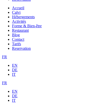
Accueil
Calvi
Hébergements
Activités
Forme & Bien-être
Restaurant
Blog
Contact
Tarifs
Reservation
FR
EN
DE
IT
FR
EN
DE
IT