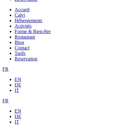
Accueil
Calvi
Hébergements
Activités
Forme & Bien-être
Restaurant
Blog
Contact
Tarifs
Reservation
FR
EN
DE
IT
FR
EN
DE
IT