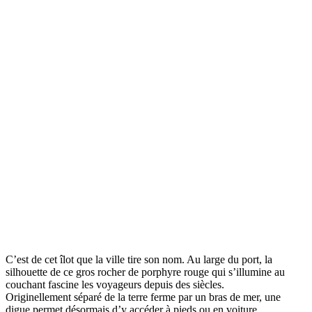
C’est de cet îlot que la ville tire son nom. Au large du port, la
silhouette de ce gros rocher de porphyre rouge qui s’illumine au
couchant fascine les voyageurs depuis des siècles.
Originellement séparé de la terre ferme par un bras de mer, une
digue permet désormais d’y accéder à pieds ou en voiture.