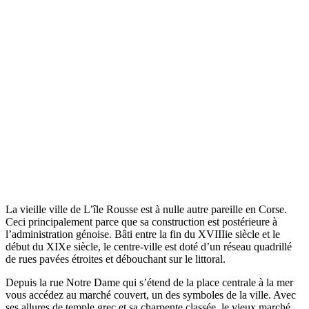
La vieille ville de L’île Rousse est à nulle autre pareille en Corse.
Ceci principalement parce que sa construction est postérieure à
l’administration génoise.
Bâti entre la fin du XVIIIi
e
siècle et le
début du XIX
e
siècle, le centre-ville est doté d’un
réseau quadrillé
de rues pavées étroites et débouchant sur le littoral.
Depuis la rue Notre Dame qui s’étend de la place centrale à la mer
vous accédez au marché couvert, un des symboles de la ville. Avec
ses allures de temple grec et sa charpente classée, le vieux marché