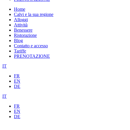
Home
Calvi e la sua regione
Alloggi
Attività
Benessere
Ristorazione
Blog
Contatto e accesso
Tariffe
PRENOTAZIONE
IT
FR
EN
DE
IT
FR
EN
DE