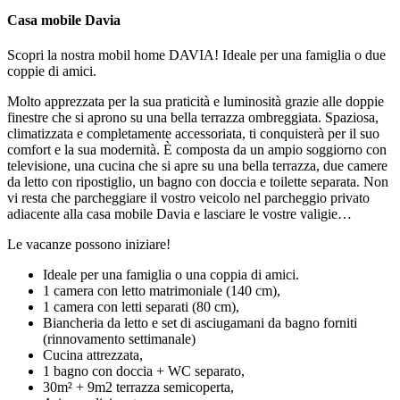
Casa mobile Davia
Scopri la nostra mobil home DAVIA! Ideale per una famiglia o due
coppie di amici.
Molto apprezzata per la sua praticità e luminosità grazie alle doppie
finestre che si aprono su una bella terrazza ombreggiata. Spaziosa,
climatizzata e completamente accessoriata, ti conquisterà per il suo
comfort e la sua modernità. È composta da un ampio soggiorno con
televisione, una cucina che si apre su una bella terrazza, due camere
da letto con ripostiglio, un bagno con doccia e toilette separata. Non
vi resta che parcheggiare il vostro veicolo nel parcheggio privato
adiacente alla casa mobile Davia e lasciare le vostre valigie…
Le vacanze possono iniziare!
Ideale per una famiglia o una coppia di amici.
1 camera con letto matrimoniale (140 cm),
1 camera con letti separati (80 cm),
Biancheria da letto e set di asciugamani da bagno forniti
(rinnovamento settimanale)
Cucina attrezzata,
1 bagno con doccia + WC separato,
30m² + 9m2 terrazza semicoperta,