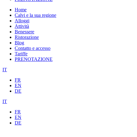
Home
Calvi e la sua regione
Alloggi
Attività
Benessere
Ristorazione
Blog
Contatto e accesso
Tariffe
PRENOTAZIONE
IT
FR
EN
DE
IT
FR
EN
DE